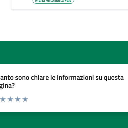
Maria Antonietta Fais
anto sono chiare le informazioni su questa
gina?
a da 1 a 5 stelle la pagina
ta 1 stelle su 5
Valuta 2 stelle su 5
Valuta 3 stelle su 5
Valuta 4 stelle su 5
Valuta 5 stelle su 5