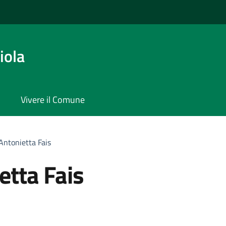
iola
Vivere il Comune
Antonietta Fais
etta Fais