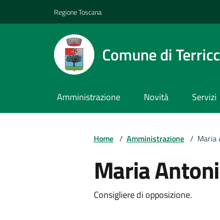
Vai ai contenuti
Vai al footer
Regione Toscana
Comune di Terricc
Amministrazione
Novità
Servizi
Home
/
Amministrazione
/
Maria 
Maria Antoni
Descrizione breve
Consigliere di opposizione.