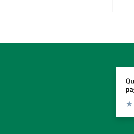
Qu
pa
Valut
Valu