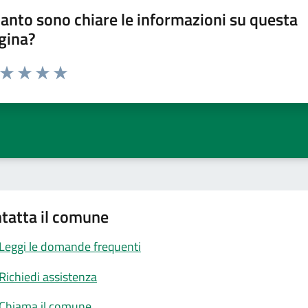
anto sono chiare le informazioni su questa
gina?
a da 1 a 5 stelle la pagina
ta 1 stelle su 5
Valuta 2 stelle su 5
Valuta 3 stelle su 5
Valuta 4 stelle su 5
Valuta 5 stelle su 5
tatta il comune
Leggi le domande frequenti
Richiedi assistenza
Chiama il comune