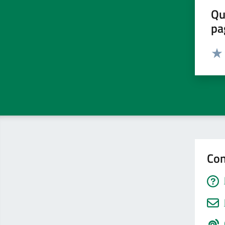
Qu
pa
Valut
Valu
Con