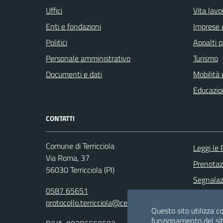
Uffici
Vita lavo
Enti e fondazioni
Imprese 
Politici
Appalti p
Personale amministrativo
Turismo
Documenti e dati
Mobilità 
Educazio
CONTATTI
Comune di Terricciola
Leggi le
Via Roma, 37
Prenota
56030 Terricciola (PI)
Segnalazi
0587 65651
Richiesta
protocollo.terricciola@cert.saga.it
Questo sito utilizza co
funzionamento del sit