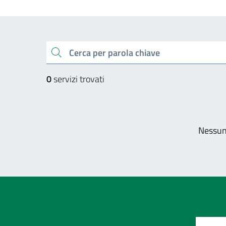
Esplora tutti i servizi
cerca
0
servizi trovati
Pagi
Nessun 