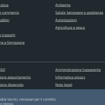
rativa
Ambiente
e commercio
Salute, benessere e assistenza
ubblici
Autorizzazioni
Agricoltura e pesca
e trasporti
ne e formazione
 FAQ
Amministrazione trasparente
zione appuntamento
Informativa privacy
one disservizio
Note legali
 d'assistenza
Dichiarazione di accessibilità
okie tecnici, necessari per il corretto
Albo pretorio
o stesso.