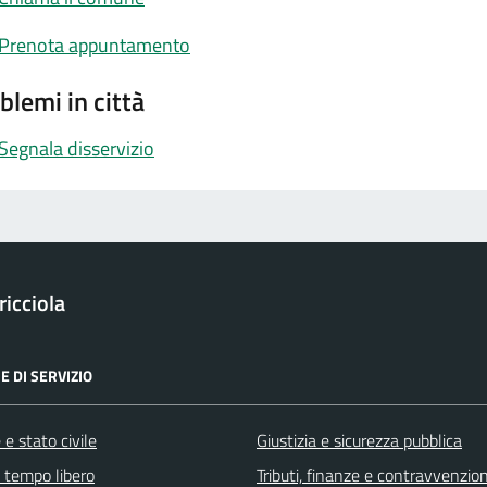
Prenota appuntamento
blemi in città
Segnala disservizio
icciola
E DI SERVIZIO
e stato civile
Giustizia e sicurezza pubblica
e tempo libero
Tributi, finanze e contravvenzion