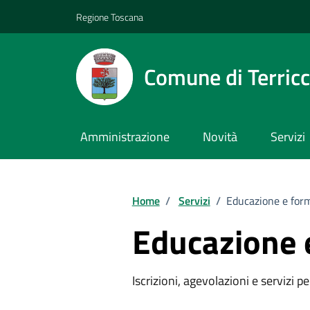
Vai ai contenuti
Vai al footer
Regione Toscana
Comune di Terricc
Amministrazione
Novità
Servizi
Home
/
Servizi
/
Educazione e for
Educazione 
Iscrizioni, agevolazioni e servizi pe