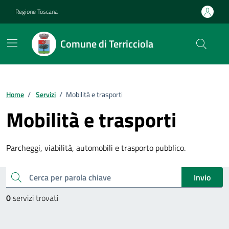
Vai ai contenuti
Vai al footer
Regione Toscana
Comune di Terricciola
Home
/
Servizi
/
Mobilità e trasporti
Mobilità e trasporti
Parcheggi, viabilità, automobili e trasporto pubblico.
Esplora tutti i servizi
cerca
Invio
0
servizi trovati
Paginazione