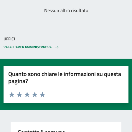
Nessun altro risultato
UFFICI
VAI ALL’AREA AMMINISTRATIVA
Quanto sono chiare le informazioni su questa
pagina?
Valuta da 1 a 5 stelle la pagina
Valuta 1 stelle su 5
Valuta 2 stelle su 5
Valuta 3 stelle su 5
Valuta 4 stelle su 5
Valuta 5 stelle su 5