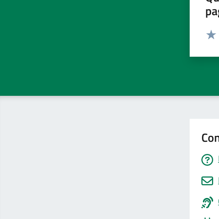
pa
Valut
Valu
Con