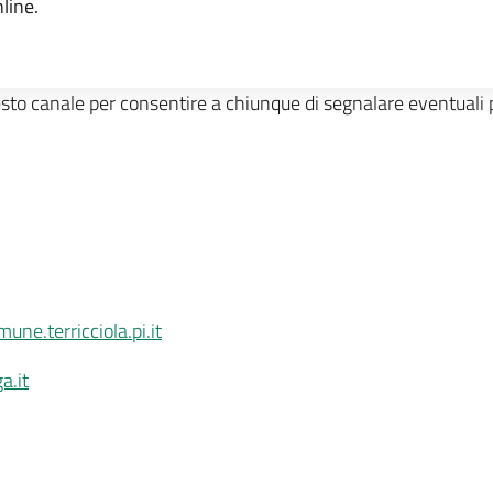
line.
sto canale per consentire a chiunque di segnalare eventuali pr
ne.terricciola.pi.it
a.it