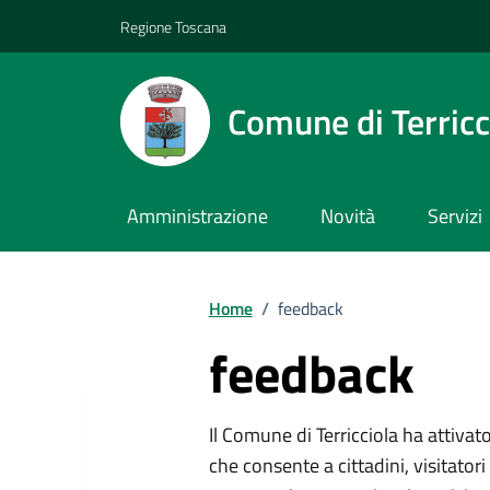
Vai ai contenuti
Vai al footer
Regione Toscana
Comune di Terricc
Amministrazione
Novità
Servizi
Home
/
feedback
feedback
Descrizione breve
Il Comune di Terricciola ha attiv
che consente a cittadini, visitatori