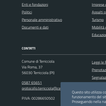
Enti e fondazioni
Imprese 
Politici
Appalti p
Personale amministrativo
Turismo
Documenti e dati
Mobilità 
Educazio
CONTATTI
Comune di Terricciola
Leggi le
Via Roma, 37
Prenota
56030 Terricciola (PI)
Segnalazi
0587 65651
Richiesta
protocollo.terricciola@cert.saga.it
Questo sito utilizza co
funzionamento del sit
P.IVA: 00286650502
Proseguendo nella navi