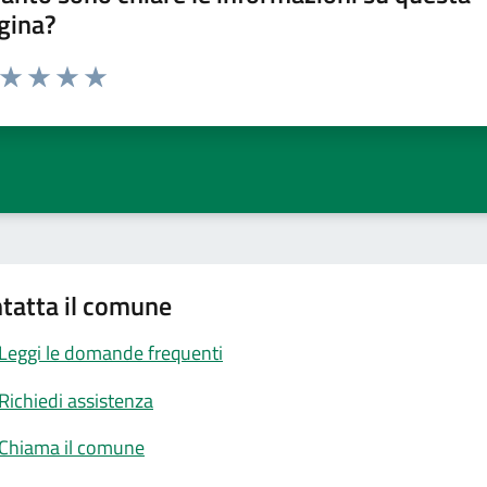
gina?
a da 1 a 5 stelle la pagina
ta 1 stelle su 5
Valuta 2 stelle su 5
Valuta 3 stelle su 5
Valuta 4 stelle su 5
Valuta 5 stelle su 5
tatta il comune
Leggi le domande frequenti
Richiedi assistenza
Chiama il comune