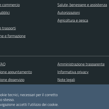
e commercio
Salute, benessere e assistenza
ubblici
Autorizzazioni
Agricoltura e pesca
e trasporti
ne e formazione
 FAQ
Amministrazione trasparente
zione appuntamento
Informativa privacy
one disservizio
Note legali
 d'assistenza
Dichiarazione di accessibilità
okie tecnici, necessari per il corretto
Albo pretorio
o stesso.
Meccanismo di feedback
gazione accetti l'utilizzo dei cookie.