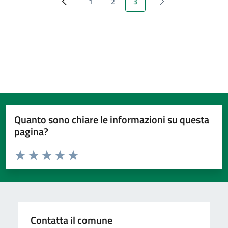
1
2
3
‹‹
Page
Page
Pagina attuale
‹ Next
Quanto sono chiare le informazioni su questa
pagina?
Valuta da 1 a 5 stelle la pagina
Valuta 1 stelle su 5
Valuta 2 stelle su 5
Valuta 3 stelle su 5
Valuta 4 stelle su 5
Valuta 5 stelle su 5
Contatta il comune