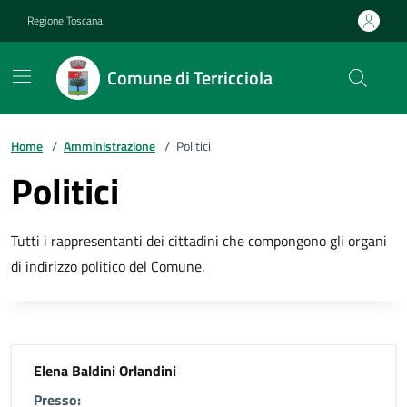
Vai ai contenuti
Vai al footer
Regione Toscana
Comune di Terricciola
Home
/
Amministrazione
/
Politici
Politici
Tutti i rappresentanti dei cittadini che compongono gli organi
di indirizzo politico del Comune.
Elena Baldini Orlandini
Presso: