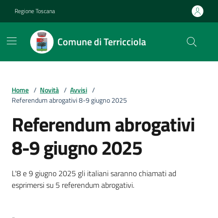
Vai ai contenuti
Vai al footer
Regione Toscana
Comune di Terricciola
Home
/
Novità
/
Avvisi
/
Referendum abrogativi 8-9 giugno 2025
Referendum abrogativi
8-9 giugno 2025
Dettagli della notizia
L'8 e 9 giugno 2025 gli italiani saranno chiamati ad
esprimersi su 5 referendum abrogativi.