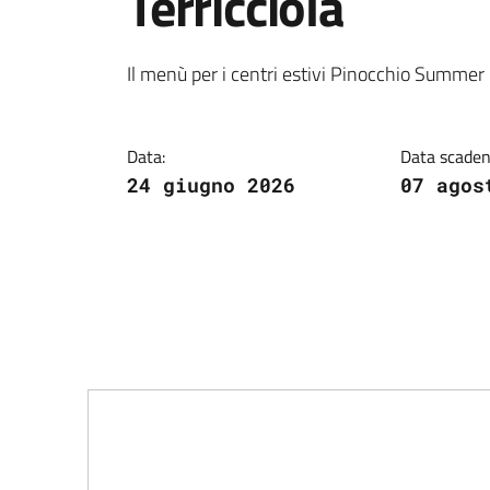
Terricciola
Dettagli della notiz
Il menù per i centri estivi Pinocchio Summ
Data:
Data scaden
24 giugno 2026
07 agos