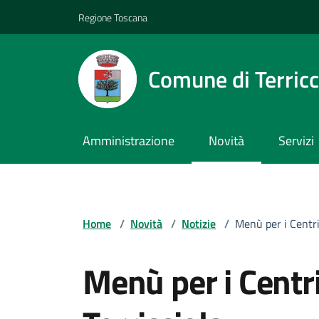
Vai ai contenuti
Vai al footer
Regione Toscana
Comune di Terricc
Amministrazione
Novità
Servizi
Home
/
Novità
/
Notizie
/
Menù per i Centri
Menù per i Centri