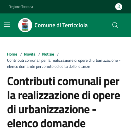
Vai ai contenuti
Vai al footer
Regione Toscana
Comune di Terricciola
Home
/
Novità
/
Notizie
/
Contributi comunali per la realizzazione di opere di urbanizzazione -
elenco domande pervenute ed esito delle istanze
Contributi comunali per
la realizzazione di opere
di urbanizzazione -
elenco domande