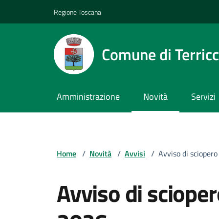
Vai ai contenuti
Vai al footer
Regione Toscana
Comune di Terricc
Amministrazione
Novità
Servizi
Home
/
Novità
/
Avvisi
/
Avviso di sciopero
Avviso di scioper