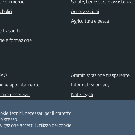
e commercio
Salute, benessere e assistenza
ubblici
Autorizzazioni
Agricoltura e pesca
e trasporti
ne e formazione
 FAQ
Amministrazione trasparente
zione appuntamento
Informativa privacy
one disservizio
Note legali
 d'assistenza
Dichiarazione di accessibilità
okie tecnici, necessari per il corretto
Albo pretorio
o stesso.
Meccanismo di feedback
gazione accetti l'utilizzo dei cookie.
Piano di Miglioramento dei servi