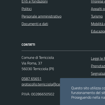
Enti e fondazioni
Imprese 
Politici
Appalti p
Personale amministrativo
Turismo
Documenti e dati
Mobilità 
Educazio
CONTATTI
Comune di Terricciola
Leggi le
Via Roma, 37
Prenota
56030 Terricciola (PI)
Segnalazi
0587 65651
Richiesta
protocollo.terricciola@cert.saga.it
Questo sito utilizza co
funzionamento del sit
P.IVA: 00286650502
Proseguendo nella navi