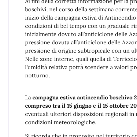
Descrizione
Ai fini della corretta informazione per la pr
boschivi, nel corso della settimana corrent
inizio della campagna estiva di Antincend
condizioni di bel tempo con un graduale rin
inizialmente dovuto all’anticiclone delle Azzo
pressione dovuta all’anticiclone delle Azzor
pressione di origine subtropicale con un u
Nelle zone interne, quali quella di Terriccio
l’umidità relativa potrà scendere a valori 
notturno.
La
campagna estiva antincendio boschivo 2
compreso tra il 15 giugno e il 15 ottobre 2
eventuali ulteriori disposizioni regionali in
condizioni meteorologiche.
Si ricorda che in proposito nel territorio c